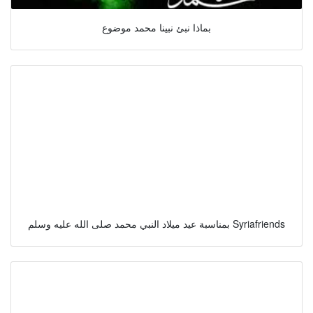
بماذا نبئ نبينا محمد موضوع
بمناسبة عيد ميلاد النبي محمد صلى الله عليه وسلم Syriafriends