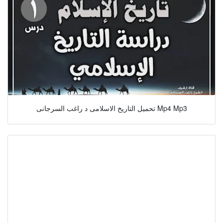
تحميل التاريخ الاسلامى د راغب السرجانى Mp4 Mp3