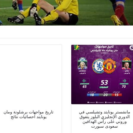
مانشستر يونايتد وتشيلسي في
تاريخ مواجهات برشلونة ومان
الدوري الإنجليزي البلوز يتفوق
يونايتد احصائيات نتائج
وروني على رأس الهدافين
سعودى سبورت