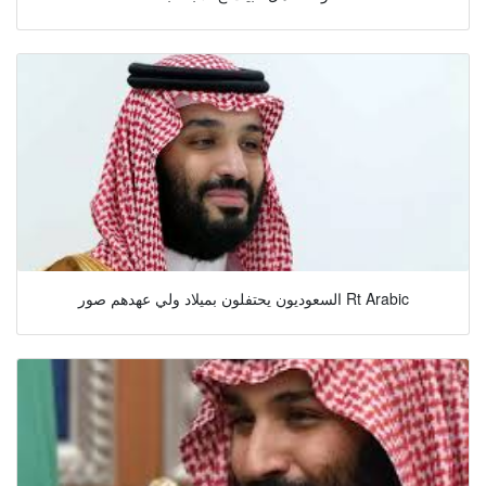
السعوديون يحتفلون بميلاد ولي عهدهم صور Rt Arabic