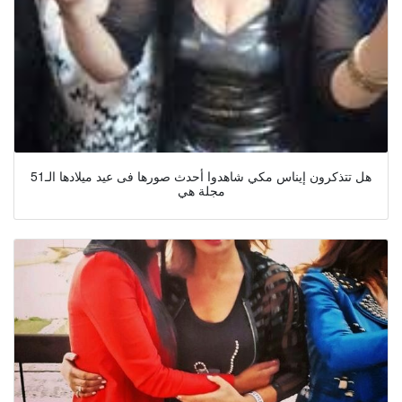
هل تتذكرون إيناس مكي شاهدوا أحدث صورها فى عيد ميلادها الـ51
مجلة هي