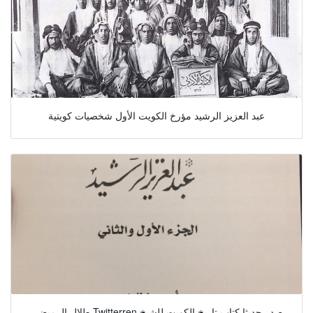
عبد العزيز الرشيد مؤرخ الكويت الأول شخصيات كويتية
طلال الرميضي Twitterren صدر حديثا كتاب تاريخ الكويت للشيخ