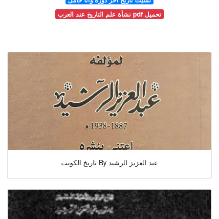
نشأة علم التاريخ عند العرب pdf تحميل
تاريخ الكويت By عبد العزيز الرشيد