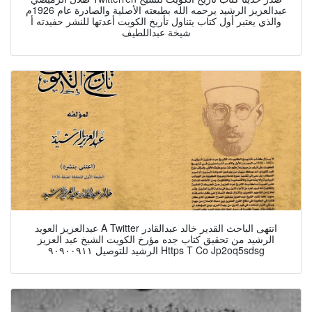
عبدالعزيز الرشيد يرحمه الله بطبعته الأصلية والصادرة عام 1926م
والذي يعتبر أول كتاب يتناول تأريخ الكويت أعدتها للنشر حفيدته أ
شيخة عبداللطيف
عبدالعزيز العويد A Twitter انتهى الباحث القدير خالد عبدالقادر
الرشيد من تحقيق كتاب جده مؤرخ الكويت الشيخ عبد العزيز
الرشيد للتوصيل ٩٠٩٠٠٩١١ Https T Co Jp2oq5sdsg