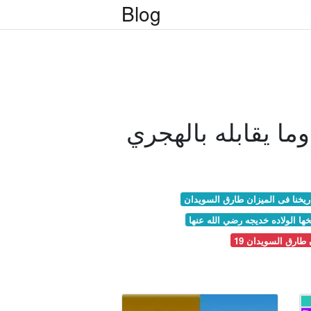
Blog
 وما يقابله بالهجري
ريخنا فى الميزان طارق السويدان
خها الولاده خديجه رضي الله عنها
 طارق السويدان 19