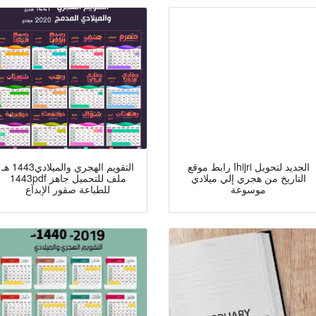
رابط موقع Ihijri الجديد لتحويل
التقويم الهجري والميلادي1443 هـ
التاريخ من هجري إلي ميلادي
1443pdf ملف للتحميل جاهز
موسوعة
للطباعة صقور الإبدآع