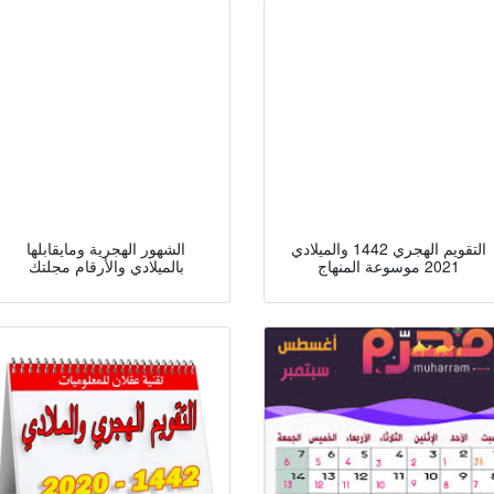
التقويم الهجري 1442 والميلادي
الشهور الهجرية ومايقابلها
2021 موسوعة المنهاج
بالميلادي والأرقام مجلتك