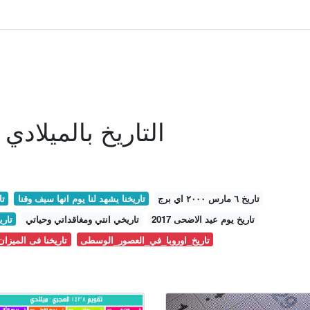
التاريخ بالميلادي
تاريخ ٦ مارس ٢٠٠٠ اي برج
تاريخنا يشهد لنا يوم انها سيف وقنا
تا
تاريخ يوم عيد الاضحى 2017
تاريخي انتي ومغاقداتي وحياتي
تاري
تاريخ_اوروبا_في_العصور_الوسطى
تاريخنا فى الميزان