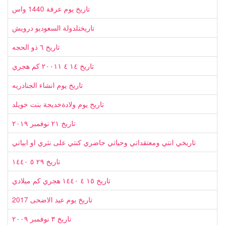
تاريخ يوم عرفة 1440 واس
تاريختلدولة السعوديو درويش
تاريخ ٦ ذو الحجه
تاريخ ١٤ ٤ ٢٠٠١١ كم هجري
تاريخ يوم انشاء الجنادريه
تاريخ يوم ولادةخديجة بنت خويلد
تاريخ ٢١ نوفمبر ٢٠١٩
تاريخي انتي ومعتقداتي وحياتي حاضري كنتي على نثري او ابياتي
تاريخ ٢٩ ٥ ١٤٤٠
تاريخ ١٥ ٤ ١٤٤٠ هجري كم ميلادي
تاريخ يوم عيد الاضحى 2017
تاريخ ٣ نوفمبر ٢٠٠٩