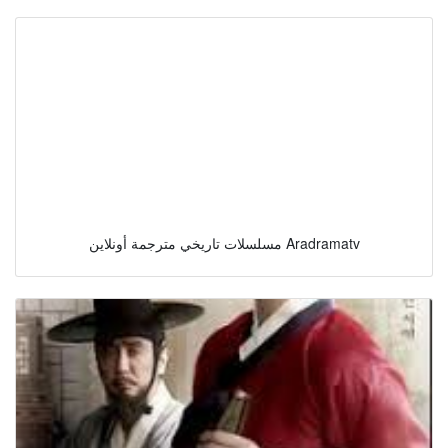
مسلسلات تاريخي مترجمة أونلاين Aradramatv